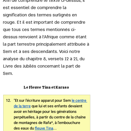
Afin de comprendre le texte ci-dessus, il 
est essentiel de comprendre la 
signification des termes surlignés en 
rouge. Et il est important de comprendre 
que tous ces termes mentionnés ci-
dessus renvoient à l'Afrique comme étant 
la part terrestre principalement attribuée à 
Sem et à ses descendants. Voici notre 
analyse du chapitre 8, versets 12 à 21, du 
Livre des Jubilés concernant la part de 
Sem. 
Le Fleuve Tina et Karaso
"Et sur l'écriture apparut pour Sem 
le centre 
de la terre
 que lui et ses enfants devaient 
avoir en héritage pour les générations 
perpétuelles, à partir du centre de la chaîne 
de montagnes de Rafa*, à l'embouchure 
des eaux du 
fleuve Tina
...