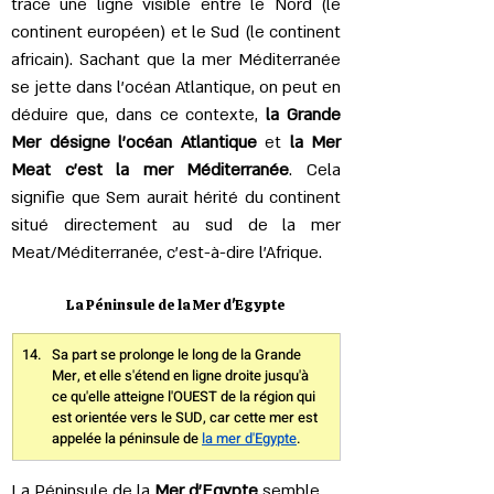
trace une ligne visible entre le Nord (le 
continent européen) et le Sud (le continent 
africain). Sachant que la mer Méditerranée 
se jette dans l'océan Atlantique, on peut en 
déduire que, dans ce contexte, 
la Grande 
Mer désigne l'océan Atlantique
 et 
la Mer 
Meat c'est la mer Méditerranée
. Cela 
signifie que Sem aurait hérité du continent 
situé directement au sud de la mer 
Meat/Méditerranée, c'est-à-dire l'Afrique.
La Péninsule de la Mer d'Egypte
Sa part se prolonge le long de la Grande 
Mer, et elle s'étend en ligne droite jusqu'à 
ce qu'elle atteigne l'OUEST de la région qui 
est orientée vers le SUD, car cette mer est 
appelée la péninsule de 
la mer d'Egypte
. 
​La Péninsule de la 
Mer d'Egypte 
semble 