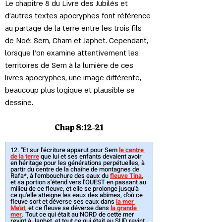
Le chapitre 8 du Livre des Jubilés et 
d’autres textes apocryphes font référence 
au partage de la terre entre les trois fils 
de Noé: Sem, Cham et Japhet. Cependant, 
lorsque l’on examine attentivement les 
territoires de Sem à la lumière de ces 
livres apocryphes, une image différente, 
beaucoup plus logique et plausible se 
dessine. 
Chap 8:12-21
12. "Et sur l'écriture apparut pour Sem 
le centre 
de la terre
que lui et ses enfants devaient avoir 
en héritage pour les générations perpétuelles, à 
partir du centre de la chaîne de montagnes de 
Rafa*, à l'embouchure des eaux du 
fleuve Tina
, 
et sa portion s'étend vers l'OUEST en passant au 
milieu de ce fleuve, et elle se prolonge jusqu'à 
ce qu'elle atteigne les eaux des abîmes, d'où ce 
fleuve sort et déverse ses eaux dans 
la mer 
Me'at
, et ce fleuve se déverse dans 
la grande 
mer
. Tout ce qui était au NORD de cette mer 
revint à Japhet, et tout ce qui était au SUD revint 