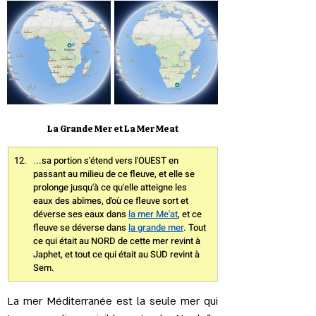
La Grande Mer et La Mer Meat
.
..sa portion s'étend vers l'OUEST en 
passant au milieu de ce fleuve, et elle se 
prolonge jusqu'à ce qu'elle atteigne les 
eaux des abîmes, d'où ce fleuve sort et 
déverse ses eaux dans 
la mer Me'at
, et ce 
fleuve se déverse dans 
la grande mer
. Tout 
ce qui était au NORD de cette mer revint à 
Japhet, et tout ce qui était au SUD revint à 
Sem.
​La mer Méditerranée est la seule mer qui 