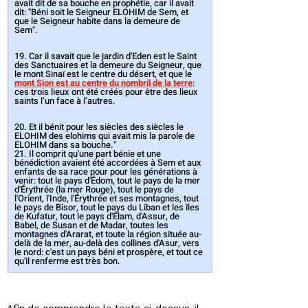
avait dit de sa bouche en prophétie, car il avait 
dit: "Béni soit le Seigneur ELOHIM de Sem, et 
que le Seigneur habite dans la demeure de 
Sem".​
19. Car il savait que le jardin d'Eden est le Saint 
des Sanctuaires et la demeure du Seigneur, que 
le mont Sinaï est le centre du désert, et que le 
mont Sion est au centre du nombril de la terre
: 
ces trois lieux ont été créés pour être des lieux 
saints l’un face à l’autres.​
20. Et il bénit pour les siècles des siècles le 
ELOHIM des elohims qui avait mis la parole de 
ELOHIM dans sa bouche."​​​
21. Il comprit qu'une part bénie et une 
bénédiction avaient été accordées à Sem et aux 
enfants de sa race pour pour les générations à 
venir: tout le pays d'Édom, tout le pays de la mer 
d'Érythrée (la mer Rouge), tout le pays de 
l'Orient, l'Inde, l'Érythrée et ses montagnes, tout 
le pays de Bisor, tout le pays du Liban et les îles 
de Kufatur, tout le pays d'Élam, d'Assur, de 
Babel, de Susan et de Madar, toutes les 
montagnes d'Ararat, et toute la région située au-
delà de la mer, au-delà des collines d'Asur, vers 
le nord: c'est un pays béni et prospère, et tout ce 
qu'il renferme est très bon. 