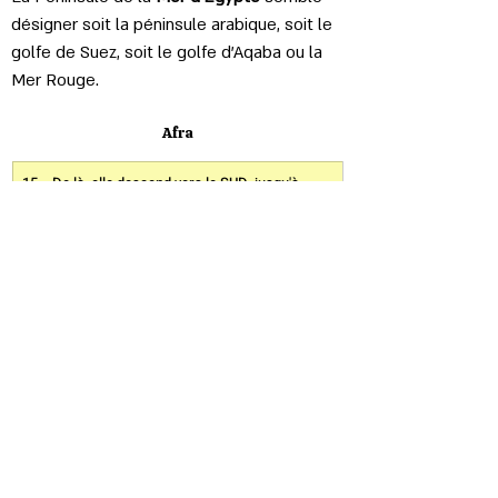
désigner soit la péninsule arabique, soit le 
golfe de Suez, soit le golfe d'Aqaba ou la 
Mer Rouge.
Afra
De là, elle descend vers le SUD, jusqu'à 
l'embouchure de la grande mer, sur le 
rivage de ses eaux. Elle se prolonge à 
l'ouest jusqu'à 
Afra
Afra
 a souvent été considéré comme une 
autre forme du toponyme "Afrique"​​
Le Gihon
De là, elle descend vers le SUD, jusqu'à 
l'embouchure de la grande mer, sur le 
rivage de ses eaux. Elle se prolonge à 
l'ouest jusqu'à 
Afra
, jusqu'aux eaux du 