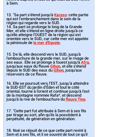
à Sem.
13. "Sa part s'étend jusqu'à 
Karaso
: cette partie 
qui est l’embranchement dans le sein de la 
région qui regarde vers le SUD.
14. Sa part se prolonge le long de la Grande 
Mer, et elle s'étend en ligne droite jusqu'à ce 
qu'elle atteigne l'OUEST de la région qui est 
orientée vers le SUD, car cette mer est appelée 
la péninsule de 
la mer d'Egypte
. 
15. De là, elle descend vers le SUD, jusqu'à 
l'embouchure de la grande mer, sur le rivage de 
ses eaux. Elle se prolonge à l'ouest jusqu'à 
Afra
, 
jusqu'aux eaux du fleuve 
Gihon
, et elle s'étend 
depuis le SUD des eaux du 
Gihon
, jusqu'aux 
réservoirs de ce fleuve. 
16. Elle se poursuit vers l’EST, jusqu’à atteindre 
le SUD-EST du jardin d’Éden et tout le côté 
oriental, tourne à l'orient et continue jusqu'à l'est 
de la montagne nommée Rafa*, et descend 
jusqu'à la rive de l'embouchure du 
fleuve Tina
. 
17. "Cette part fut attribuée à Sem et à ses fils 
par tirage au sort, afin qu'ils la possèdent à 
perpétuité, de génération en génération.​
18. Noé se réjouit de ce que cette part revint à 
Sem et à ses fils, et il se souvint de tout ce qu'il 