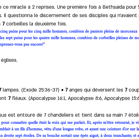
 ce miracle à 2 reprises. Une première fois à Bethsaïda pou
 Il questionna le discernement de ses disciples qui n'avaient p
s
 7 
corbeilles la deuxième fois. 
cinq pains pour les cinq mille hommes, combien de paniers pleins de morceaux 
 les sept pains pour les quatre mille hommes, combien de corbeilles pleines de 
comprenez-vous pas encore?"
 églises. 
7
 lampes. (Exode 25:36-37) • 
7 
anges qui déversent les 
7
 coup
ent
 7
 fléaux. (Apocalypse 16:1, Apocalypse 8:6, Apocalypse 15:6
ésus est entouré de 7 chandeliers et tient dans sa main 7 étoil
our connaître quelle était la voix qui me parlait. Et, après m'être retourné, je vis
mblait à un fils d'homme, vêtu d'une longue robe, et ayant une ceinture d'or sur la
n droite sept étoiles. De sa bouche sortait une épée aiguë, à deux tranchants; et so