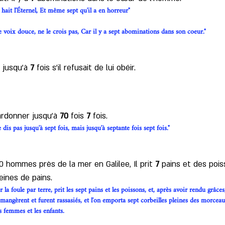
 hait l'Éternel, Et même sept qu'il a en horreur"
 voix douce, ne le crois pas, Car il y a sept abominations dans son coeur."
 jusqu'à 
7
 fois s'il refusait de lui obéir. 
rdonner jusqu'à 
70
 fois 
7
 fois. 
 dis pas jusqu'à sept fois, mais jusqu'à septante fois sept fois."
 hommes près de la mer en Galilee, Il prit 
7
 pains et des pois
leines de pains. 
 la foule par terre, prit les sept pains et les poissons, et, après avoir rendu grâces,
s mangèrent et furent rassasiés, et l'on emporta sept corbeilles pleines des morce
s femmes et les enfants.