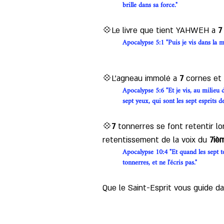
brille dans sa force."
💠Le livre que tient YAHWEH a 
7
Apocalypse 5:1 "Puis je vis dans la ma
💠L'agneau immolé a 
7 
cornes et 
Apocalypse 5:6 "Et je vis, au milieu 
sept yeux, qui sont les sept esprits d
💠
7
 tonnerres se font retentir l
retentissement de la voix du 
7iè
Apocalypse 10:4 "Et quand les sept tonn
tonnerres, et ne l'écris pas."
Que le Saint-Esprit vous guide 