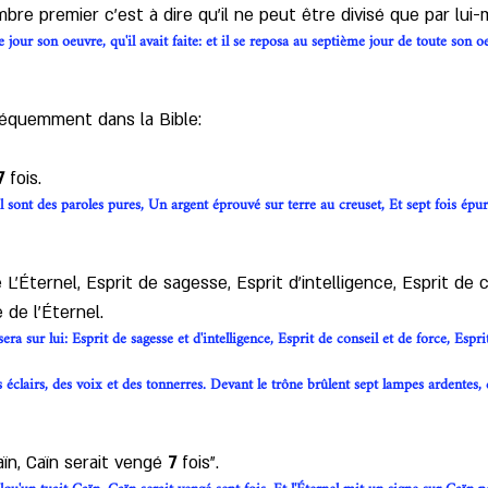
re premier c'est à dire qu'il ne peut être divisé que par lui
ur son oeuvre, qu'il avait faite: et il se reposa au septième jour de toute son oeuv
réquemment dans la Bible: 
7
 fois. 
 sont des paroles pures, Un argent éprouvé sur terre au creuset, Et sept fois épur
 L'Éternel, Esprit de sagesse, Esprit d'intelligence, Esprit de c
de l'Éternel. 
era sur lui: Esprit de sagesse et d'intelligence, Esprit de conseil et de force, Espri
éclairs, des voix et des tonnerres. Devant le trône brûlent sept lampes ardentes, q
aïn, Caïn serait vengé 
7
 fois". 