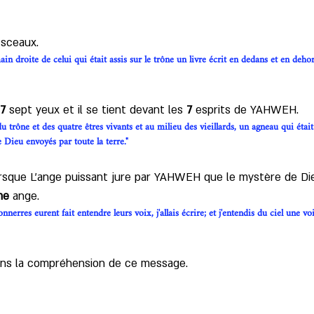
 sceaux. 
in droite de celui qui était assis sur le trône un livre écrit en dedans et en dehors
7
 sept yeux et il se tient devant les 
7
 esprits de YAHWEH.
du trône et des quatre êtres vivants et au milieu des vieillards, un agneau qui étai
e Dieu envoyés par toute la terre."
orsque L'ange puissant jure par YAHWEH que le mystère de Die
me
 ange. 
erres eurent fait entendre leurs voix, j'allais écrire; et j'entendis du ciel une voix
dans la compréhension de ce message.