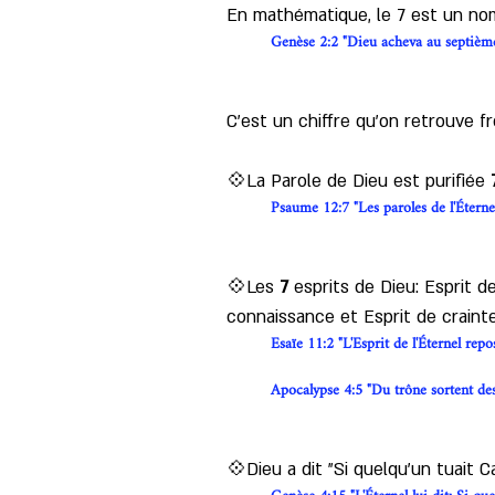
En mathématique, le 7 est un nomb
Genèse 2:2 "Dieu acheva au septième jo
C'est un chiffre qu'on retrouve f
💠La Parole de Dieu est purifiée 
Psaume 12:7 "Les paroles de l'Éternel
💠Les 
7
 esprits de Dieu: Esprit de
connaissance et Esprit de crainte 
Esaïe 11:2 "L'Esprit de l'Éternel repos
Apocalypse 4:5 "Du trône sortent des 
💠Dieu a dit "Si quelqu'un tuait C