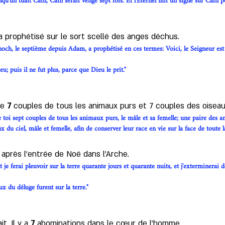
elqu'un tuait Caïn, Caïn serait vengé sept fois. Et l'Éternel mit un signe sur Caïn 
a prophétisé sur le sort scellé des anges déchus. 
noch, le septième depuis Adam, a prophétisé en ces termes: Voici, le Seigneur est
 puis il ne fut plus, parce que Dieu le prit."
e 
7
 couples de tous les animaux purs et 7 couples des oiseaux
toi sept couples de tous les animaux purs, le mâle et sa femelle; une paire des a
x du ciel, mâle et femelle, afin de conserver leur race en vie sur la face de toute la
 après l’entrée de Noé dans l’Arche. 
je ferai pleuvoir sur la terre quarante jours et quarante nuits, et j'exterminerai de 
x du déluge furent sur la terre."
t. Il y a
 7
 abominations dans le cœur de l'homme. 