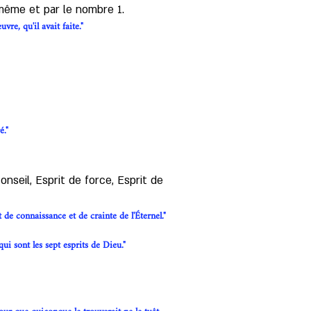
-même et par le nombre 1. 
re, qu'il avait faite."
é."
onseil, Esprit de force, Esprit de 
t de connaissance et de crainte de l'Éternel."
ui sont les sept esprits de Dieu."