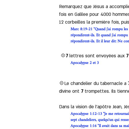
Remarquez que Jésus a accomplie
fois en Galilee pour 4000 hommes.
12 corbeilles la première fois, pui
Marc 8:19-21 "Quand j'ai rompu les 
répondirent-ils. Et quand j'ai rompu
répondirent-ils. Et il leur dit: Ne 
 💠
7
 lettres sont envoyées aux 
7
Apocalypse 2 et 3
💠Le chandelier du tabernacle a 
divine ont
 7
 trompettes. Ils tienn
Dans la vision de l’apôtre Jean, J
Apocalypse 1:12-13 "Je me retournai p
sept chandeliers, quelqu'un qui resse
Apocalypse 1:16 "Il avait dans sa mai