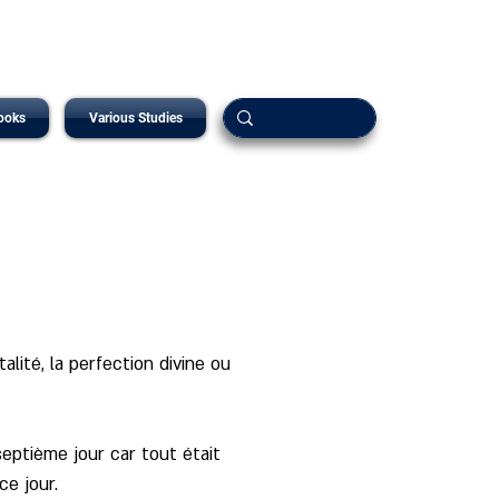
ooks
Various Studies
lité, la perfection divine ou 
eptième jour car tout était 
e jour. 