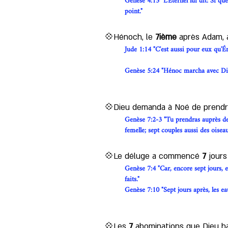
Genèse 4:15 "L'Éternel lui dit: Si qu
point."
💠Hénoch, le 
7ième
 après Adam, 
Jude 1:14 "C'est aussi pour eux qu'É
Genèse 5:24 "Hénoc marcha avec Dieu;
💠Dieu demanda à Noé de prendr
Genèse 7:2-3 "Tu prendras auprès de 
femelle; sept couples aussi des oiseau
💠Le déluge a commencé 
7
 jours
Genèse 7:4 "Car, encore sept jours, et 
faits."
Genèse 7:10 "Sept jours après, les eau
💠Les 
7
 abominations que Dieu hai