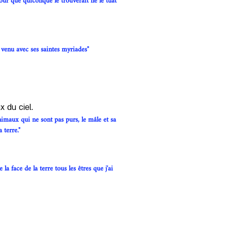
pour que quiconque le trouverait ne le tuât 
 venu avec ses saintes myriades"
 du ciel. 
nimaux qui ne sont pas purs, le mâle et sa 
 terre."
la face de la terre tous les êtres que j'ai 