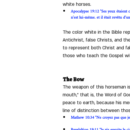
white horses.
Apocalypse 19:12 "Ses yeux étaient c
n’est lui-même. et il était revêtu d’
The color white in the Bible rep
Antichrist, false Christs, and 
to represent both Christ and fal
those who teach the Gospel wit
The Bow
The weapon of this horseman is 
mouth,” that is, the Word of God
peace to earth, because his mes
line of distinction between tho
Mathew 10:34 "Ne croyez pas que je so
Revelaltion 19:11 "Je vis ensuite le cie