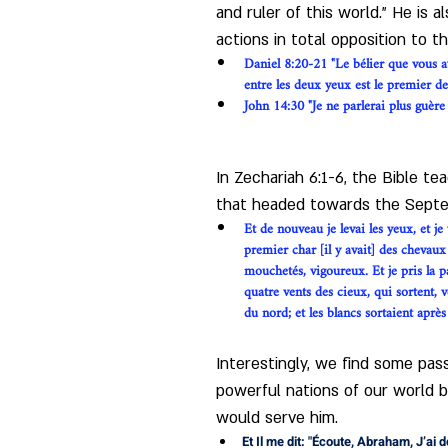
and ruler of this world.” He is 
actions in total opposition to t
Daniel 8:20-21 "Le bélier que vous av
entre les deux yeux est le premier de 
John 14:30 "Je ne parlerai plus guère
In Zechariah 6:1-6, the Bible t
that headed towards the Septen
Et de nouveau je levai les yeux, et j
premier char [il y avait] des chevau
mouchetés, vigoureux. Et je pris la p
quatre vents des cieux, qui sortent, v
du nord; et les blancs sortaient après
Interestingly, we find some pa
powerful nations of our world by
would serve him.
Et Il me dit: "Écoute, Abraham, J’ai d