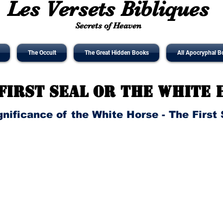
Les Versets Bibliques
Secrets of Heaven
The Occult
The Great Hidden Books
All Apocryphal B
First Seal or the White 
gnificance of the White Horse - The First 