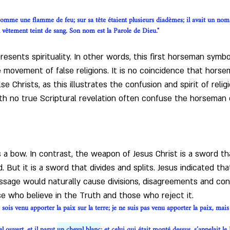
omme une flamme de feu; sur sa tête étaient plusieurs diadèmes; il avait un nom 
un vêtement teint de sang. Son nom est la Parole de Dieu." 
resents spirituality. In other words, this first horseman symbol
the movement of false religions. It is no coincidence that hor
se Christs, as this illustrates the confusion and spirit of reli
h no true Scriptural revelation often confuse the horseman o
a bow. In contrast, the weapon of Jesus Christ is a sword tha
. But it is a sword that divides and splits. Jesus indicated t
sage would naturally cause divisions, disagreements and confl
se who believe in the Truth and those who reject it.
is venu apporter la paix sur la terre; je ne suis pas venu apporter la paix, mais 
l ouvert, et il parut 
un cheval blanc
; et celui qui était monté dessus, s’appelait le 