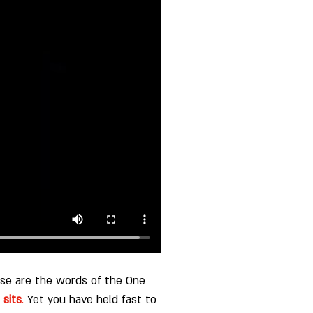
ese are the words of the One 
 sits
.
 Yet you have held fast to 