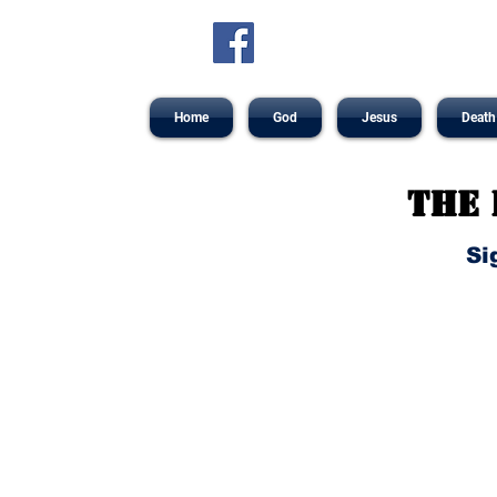
Home
God
Jesus
Death
The 
Si