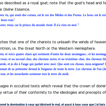
also described as a royal goat; note that the goat's head and fe
he Divine Essence.
ez vu, qui avait des cornes, est le roi des Mèdes et des Perses. Le bouc est le roi 
leurs rois."
 avec vous; car le prince du monde vient. Il n’a rien en moi "
eaches that one of the chariots to unleash the winds of heav
trion, i.e. the Great North or the Western Hemisphere.
e vis; et voici quatre chars qui sortaient d’entre les deux montagnes ; et les monta
x roux; et au second char, des chevaux noirs; et au troisième char, des chevaux bl
arole, et je dis à l’ange qui parlait avec moi: Que sont ces choses, mon seigneur? E
enant de se présenter devant le Seigneur de toute la terre. Les chevaux de l’un [des 
 eux; et les mouchetés sortaient vers la terre du midi.
ssages in occulted texts which reveal that the crown of dom
 virtue of their conformity to the ideologies and precepts of 
onné la domination à ceux qui désirent le mal, et aussi à tous ceux que j’ai haïs lo