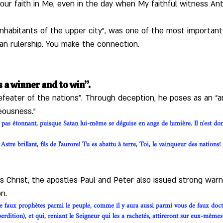
ur faith in Me, even in the day when My faithful witness Ant
nhabitants of the upper city”, was one of the most important 
an rulership. You make the connection.
 a winner and to win”.
efeater of the nations”. Through deception, he poses as an “an
eousness.”
 pas étonnant, puisque Satan lui-même se déguise en ange de lumière. Il n'est don
stre brillant, fils de l'aurore! Tu es abattu à terre, Toi, le vainqueur des nations!
s Christ, the apostles Paul and Peter also issued strong war
n.
 de faux prophètes parmi le peuple, comme il y aura aussi parmi vous de faux doct
perdition), et qui, reniant le Seigneur qui les a rachetés, attireront sur eux-même