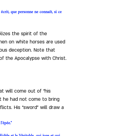
écrit, que personne ne connaît, si ce 
izes the spirit of the 
semen on white horses are used 
gious deception. Note that 
f the Apocalypse with Christ.
t will come out of “his 
hat he had not come to bring 
icts. His “sword” will draw a 
l’épée."
Fidèle et le Véritable, qui juge et qui 