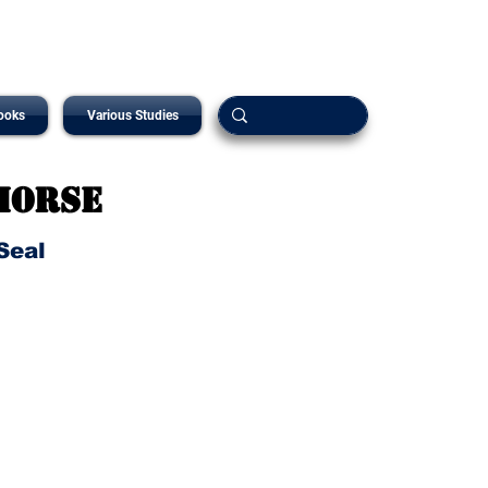
ooks
Various Studies
Horse
Seal