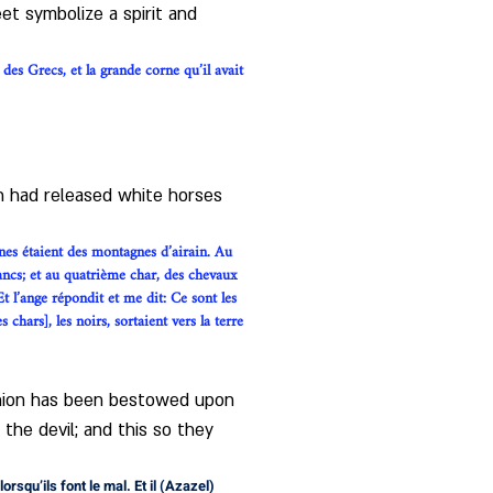
et symbolize a spirit and 
des Grecs, et la grande corne qu’il avait 
en had released white horses 
gnes étaient des montagnes d’airain. Au 
ancs; et au quatrième char, des chevaux 
t l’ange répondit et me dit: Ce sont les 
chars], les noirs, sortaient vers la terre 
inion has been bestowed upon 
the devil; and this so they 
rsqu’ils font le mal. Et il (Azazel) 