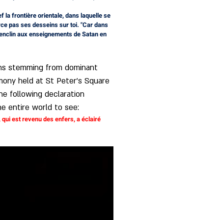
rce pas ses desseins sur toi. "Car dans 
, enclin aux enseignements de Satan en 
ions stemming from dominant 
mony held at St Peter's Square 
he following declaration 
he entire world to see:
, qui est revenu des enfers, a éclairé 