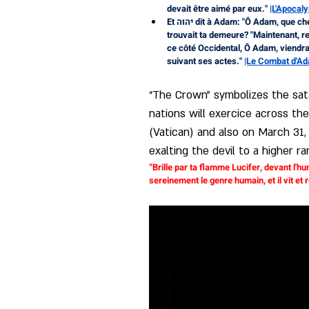
devait être aimé par eux." 
|L'Apocal
Et יהוה dit à Adam: "Ô Adam, que cherches-tu sur la bordure Occidentale? Et pourquoi as-tu quitté de ton propre chef la frontière orientale, dans laquelle se 
trouvait ta demeure? "Maintenant, re
ce côté Occidental, Ô Adam, viendra
suivant ses actes." 
|Le Combat d'Ad
“The Crown” symbolizes the sata
nations will exercice across th
(Vatican) and also on March 31, 
exalting the devil to a higher r
“Brille par ta flamme Lucifer, devant l'hu
sereinement le genre humain, et il vit et 