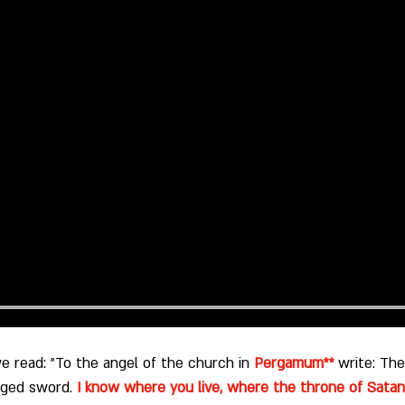
e read: "To the angel of the church in 
Pergamum**
write: Th
ged sword. 
I know where you live, where the throne of Satan