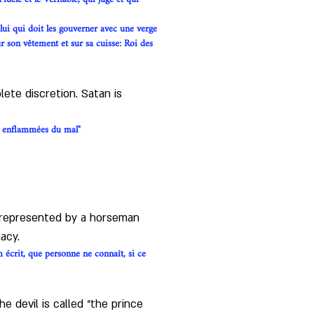
t lui qui doit les gouverner avec une verge 
sur son vêtement et sur sa cuisse: Roi des 
ete discretion. Satan is 
es enflammées du mal"
s represented by a horseman 
acy.
 écrit, que personne ne connaît, si ce 
e devil is called “the prince 