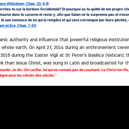
ypse d'Abraham, Chap. 23: 6-8|
tourne dans ta caverne et reste-y, afin que Satan ne te surprenne pas et n'exe
 là une semence de toi qui la remplira et qui sera corrompue par leurs péchés
am et Eve, Chap. 1-53|
nic authority and influence that powerful religious institut
e whole earth. On April 27, 2014 during an enthronement cere
2018 during the Easter Vigil at St Peter's Basilica (Vatican); t
ank than Jesus Christ, was sung in Latin and broadcasted for t
manité. Je dis: Oh Lucifer, toi qui ne connais pas de couchant. Le Christ ton fils
règne pour les siècles des siècles."