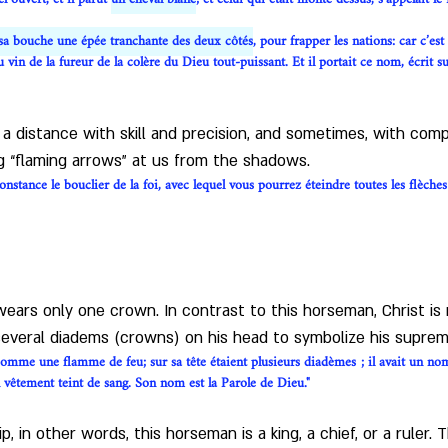
e sa bouche une épée tranchante des deux côtés
, pour frapper les nations: car c’es
 du vin de la fureur de la colère du Dieu tout-puissant. Et il portait ce nom, écrit 
a distance with skill and precision, and sometimes, with compl
g “flaming arrows” at us from the shadows.
onstance le bouclier de la foi, avec lequel vous pourrez éteindre toutes les flèch
wears only one crown. In contrast to this horseman, Christ i
 several diadems (crowns) on his head to symbolize his suprem
omme une flamme de feu; sur sa tête étaient plusieurs diadèmes ; il avait un nom
un vêtement teint de sang. Son nom est la Parole de Dieu." 
in other words, this horseman is a king, a chief, or a ruler. Th