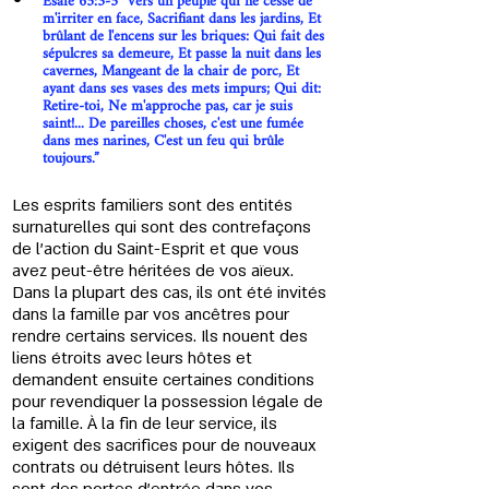
Esaïe 65:3-5 “Vers un peuple qui ne cesse de 
m'irriter en face, Sacrifiant dans les jardins, Et 
brûlant de l'encens sur les briques: Qui fait des 
sépulcres sa demeure, Et passe la nuit dans les 
cavernes, Mangeant de la chair de porc, Et 
ayant dans ses vases des mets impurs; Qui dit: 
Retire-toi, Ne m'approche pas, car je suis 
saint!... De pareilles choses, c'est une fumée 
dans mes narines, C'est un feu qui brûle 
toujours.”
Les esprits familiers sont des entités 
surnaturelles qui sont des contrefaçons 
de l'action du Saint-Esprit et que vous 
avez peut-être héritées de vos aïeux. 
Dans la plupart des cas, ils ont été invités 
dans la famille par vos ancêtres pour 
rendre certains services. Ils nouent des 
liens étroits avec leurs hôtes et 
demandent ensuite certaines conditions 
pour revendiquer la possession légale de 
la famille. À la fin de leur service, ils 
exigent des sacrifices pour de nouveaux 
contrats ou détruisent leurs hôtes. Ils 