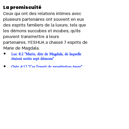
La promiscuité 
Ceux qui ont des relations intimes avec 
plusieurs partenaires ont souvent en eux 
des esprits familiers de la luxure, tels que 
les démons succubes et incubes, qu'ils 
peuvent transmettre à leurs 
partenaires. 
YESHUA
 a chassé 7 esprits de 
Marie de Magdala.
Luc 8:2 "Marie, dite de Magdala, de laquelle 
étaient sortis sept démons"
Osée 4:12 "Car l'esprit de prostitution égare"
La musique 
De nombreuses chansons sont inspirées 
du monde démoniaque et portent des 
messages subliminaux en sens inverse. 
Ces messages ont pour but d'invoquer 
des esprits qui se manifesteront et 
affecteront vos émotions après l'écoute 
de la chanson : désirs suicidaires, 
meurtres, fornication, etc.