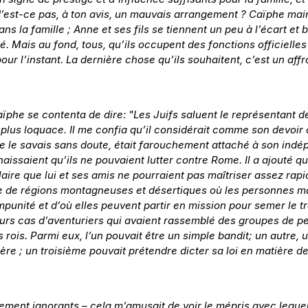
N’est-ce pas, à ton avis, un mauvais arrangement ? Caïphe maint
ns la famille ; Anne et ses fils se tiennent un peu à l’écart et
. Mais au fond, tous, qu’ils occupent des fonctions officielles
pour l’instant. La dernière chose qu’ils souhaitent, c’est un a
ïphe se contenta de dire: "Les Juifs saluent le représentant de
ra plus loquace. Il me confia qu’il considérait comme son devoir
je le savais sans doute, était farouchement attaché à son ind
aissaient qu’ils ne pouvaient lutter contre Rome. Il a ajouté qu
aire que lui et ses amis ne pourraient pas maîtriser assez rapid
gorge de régions montagneuses et désertiques où les personnes m
unité et d’où elles peuvent partir en mission pour semer le tro
ieurs cas d’aventuriers qui avaient rassemblé des groupes de p
rois. Parmi eux, l’un pouvait être un simple bandit; un autre, u
e ; un troisième pouvait prétendre dicter sa loi en matière de re
ent ignorants – cela m’amusait de voir le mépris avec lequel il