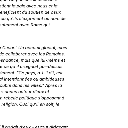
ient la paix avec nous et la 
 bénéficient du soutien de ceux 
 ou qu’ils s’expriment au nom de 
ffrontement avec Rome qui 
 César." Un accueil glacial, mais 
 de collaborer avec les Romains. 
épendance, mais que lui-même et 
e ce qu’il craignait par-dessus 
ement. "Ce pays, a-t-il dit, est 
al intentionnées ou ambitieuses 
uble dans les villes." Après la 
ersonnes autour d’eux et 
n rebelle politique s’opposant à 
ligion. Quoi qu’il en soit, le 
 parlait d’eux – et tout dirigeant 