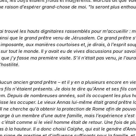
ues, les Juifs étaient froids et indifférents. Marcius dit que Va
e raison d’espérer grand-chose de moi. "ls seront plus enthousi
j’ai trouvé les hauts dignitaires rassemblés pour m’accueillir : 
insi que le grand prêtre venu de Jérusalem. Ce grand prêtre s
 imposante, aux manières courtoises et, je dirais, à l’esprit so
ur tout le monde. Il y avait eu de vives discussions pour savoir 
que j’y fasse ma première visite. S’il n’était pas venu, je l’aur
hostilité.
 Aucun ancien grand prêtre – et il y en a plusieurs encore en vi
s fils n'étaient présents. Je dois te dire qu'Anne et ses fils co
m. Depuis de nombreuses années, soit ils occupent les plus haut
sse les occuper. Le vieux Annas lui-même était grand prêtre lor
 Il ne cherche qu’à obtenir la protection de Rome afin de pouvoi
arge à un membre d’une autre famille, mais l’expérience s’est s
c’était comme si le vieil homme était de retour. Une fois de plus
pas à la hauteur. Il a donc choisi Caïphe, qui est le gendre d’An
signe de prestige et d’influence suffisants pour la famille, et