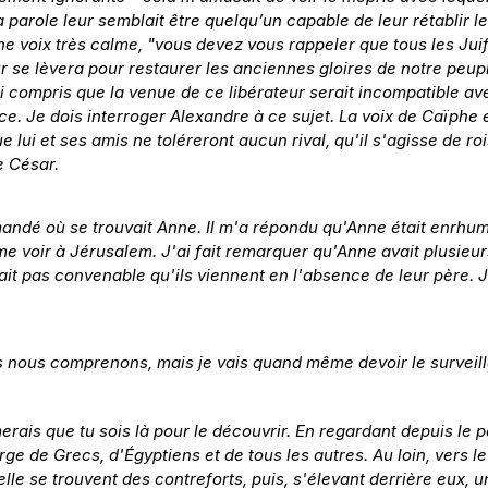
a parole leur semblait être quelqu’un capable de leur rétablir les
’une voix très calme, "vous devez vous rappeler que tous les Juif
teur se lèvera pour restaurer les anciennes gloires de notre peup
ai compris que la venue de ce libérateur serait incompatible 
ce. Je dois interroger Alexandre à ce sujet. La voix de Caïphe 
e lui et ses amis ne toléreront aucun rival, qu'il s'agisse de ro
e César.
mandé où se trouvait Anne. Il m'a répondu qu'Anne était enrhumé 
 me voir à Jérusalem. J'ai fait remarquer qu'Anne avait plusieurs 
rait pas convenable qu'ils viennent en l'absence de leur père. 
 nous comprenons, mais je vais quand même devoir le surveill
merais que tu sois là pour le découvrir. En regardant depuis le p
gorge de Grecs, d'Égyptiens et de tous les autres. Au loin, vers 
 elle se trouvent des contreforts, puis, s'élevant derrière eux,