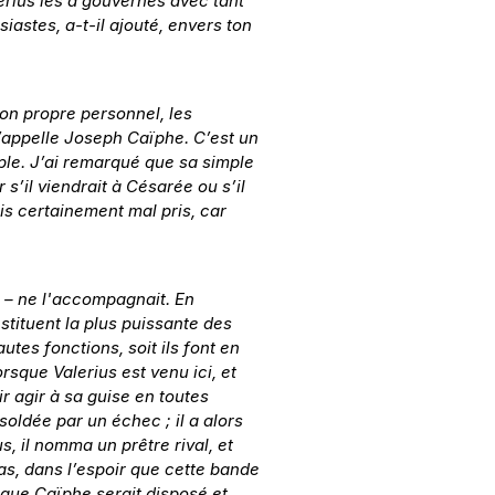
lerius les a gouvernés avec tant 
astes, a-t-il ajouté, envers ton 
mon propre personnel, les 
’appelle Joseph Caïphe. C’est un 
uple. J’ai remarqué que sa simple 
s’il viendrait à Césarée ou s’il 
ais certainement mal pris, car 
e – ne l'accompagnait. En 
nstituent la plus puissante des 
es fonctions, soit ils font en 
sque Valerius est venu ici, et 
r agir à sa guise en toutes 
oldée par un échec ; il a alors 
, il nomma un prêtre rival, et 
nas, dans l’espoir que cette bande 
 que Caïphe serait disposé et 