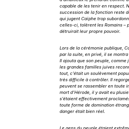
capable de les tenir en respect. 
succession de la fonction reste da
qui jugent Caïphe trop subordonné
celles-ci, tolèrent les Romains – 
détruirait leur propre pouvoir.
Lors de la cérémonie publique, Ca
par la suite, en privé, il se mont
Il ajouta que son peuple, comme 
les grandes familles juives reconn
tout, c’était un soulèvement popul
très difficile à contrôler. Il re
peuvent se rassembler en toute imp
mort d’Hérode, il y avait eu plus
s’étaient effectivement proclamés 
toute forme de domination étrangèr
danger était bien réel. 
Le gens du peuple étaient extrêmem