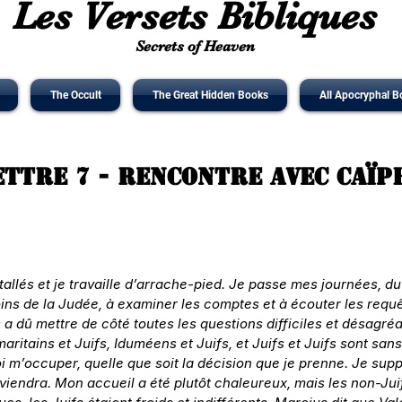
Les Versets Bibliques
Secrets of Heaven
The Occult
The Great Hidden Books
All Apocryphal B
ettre 7 - Rencontre avec Caïp
lés et je travaille d’arrache-pied. Je passe mes journées, du m
ins de la Judée, à examiner les comptes et à écouter les requê
a dû mettre de côté toutes les questions difficiles et désagréa
aritains et Juifs, Iduméens et Juifs, et Juifs et Juifs sont san
i m’occuper, quelle que soit la décision que je prenne. Je sup
endra. Mon accueil a été plutôt chaleureux, mais les non-Juif