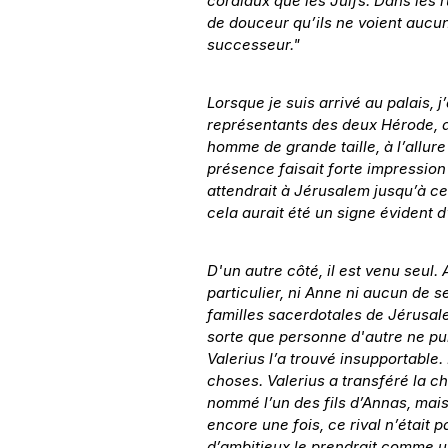
cordiaux que les Juifs. Dans les r
de douceur qu’ils ne voient aucun
successeur."
Lorsque je suis arrivé au palais, 
représentants des deux Hérode, a
homme de grande taille, à l’allure
présence faisait forte impression s
attendrait à Jérusalem jusqu’à ce 
cela aurait été un signe évident d’
D'un autre côté, il est venu seul.
particulier, ni Anne ni aucun de se
familles sacerdotales de Jérusale
sorte que personne d'autre ne pui
Valerius l’a trouvé insupportable.
choses. Valerius a transféré la ch
nommé l’un des fils d’Annas, mais 
encore une fois, ce rival n’était 
d’ambitieux le prendrait comme un 