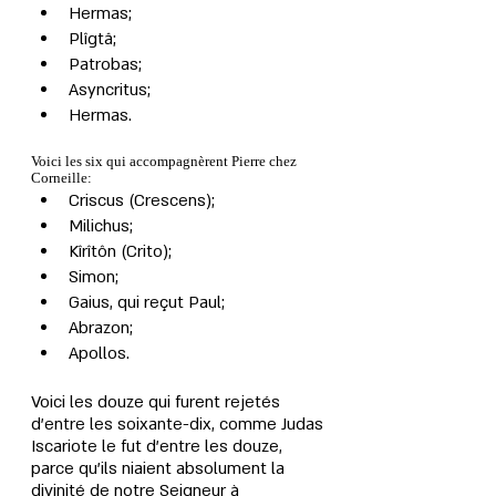
Hermas;
Plîgtâ;
Patrobas;
Asyncritus;
Hermas.
Voici les six qui accompagnèrent Pierre chez 
Corneille:
Criscus (Crescens);
Milichus;
Kîrîtôn (Crito);
Simon;
Gaius, qui reçut Paul;
Abrazon;
Apollos.
Voici les douze qui furent rejetés 
d'entre les soixante-dix, comme Judas 
Iscariote le fut d'entre les douze, 
parce qu'ils niaient absolument la 
divinité de notre Seigneur à 