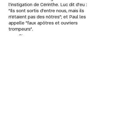
l'instigation de Cérinthe. Luc dit d'eu : 
"Ils sont sortis d'entre nous, mais ils 
n'étaient pas des nôtres"; et Paul les 
appelle "faux apôtres et ouvriers 
trompeurs".
Simon;
Lévi;
Bar-Kubbâ;
Cléon;
Hyménée;
Candarus;
Clithon;
Démas;
Narcisse;
Slîkîspus;
Thaddée;
Mârûthâ;
À leur place, vinrent les suivants:
Luc le médecin;