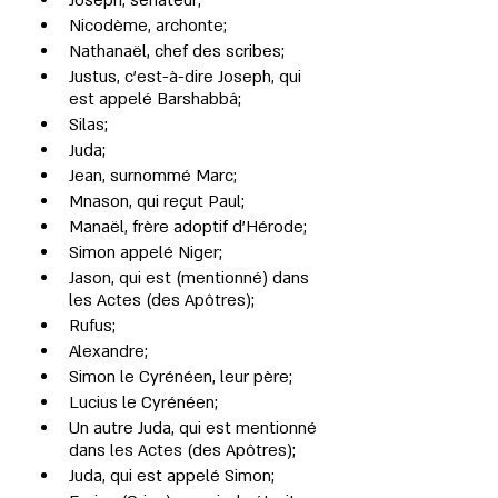
Joseph, sénateur;
Nicodème, archonte;
Nathanaël, chef des scribes;
Justus, c'est-à-dire Joseph, qui 
est appelé Barshabbâ;
Silas;
Juda;
Jean, surnommé Marc;
Mnason, qui reçut Paul;
Manaël, frère adoptif d'Hérode;
Simon appelé Niger;
Jason, qui est (mentionné) dans 
les Actes (des Apôtres);
Rufus;
Alexandre;
Simon le Cyrénéen, leur père;
Lucius le Cyrénéen;
Un autre Juda, qui est mentionné 
dans les Actes (des Apôtres);
Juda, qui est appelé Simon;