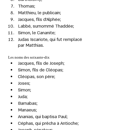
Thomas;
Matthieu, le publicain;
Jacques, fils d'Alphée;
Labbé, surnommé Thaddée;
Simon, le Cananite;
Judas Iscariote, qui fut remplacé 
par
Matthias.
Les noms des soixante-dix
Jacques, fils de Joseph;
Simon, fils de Cléopas;
Cléopas, son père;
Joses;
Simon;
Juda;
Barnabas;
Manaeus;
Ananias, qui baptisa Paul;
Céphas, qui prêcha à Antioche;