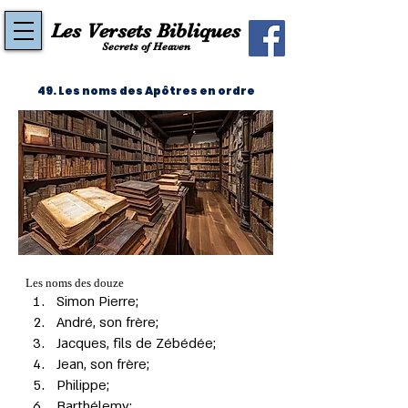
Les Versets Bibliques
Secrets of Heaven
49. Les noms des Apôtres en ordre
Les noms des douze
Simon Pierre;
André, son frère;
Jacques, fils de Zébédée;
Jean, son frère;
Philippe;
Barthélemy;