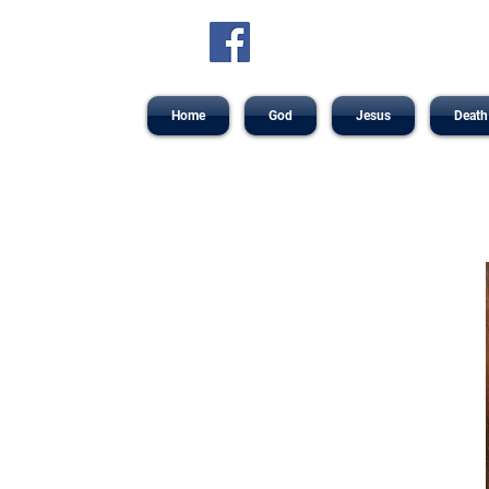
Home
God
Jesus
Death