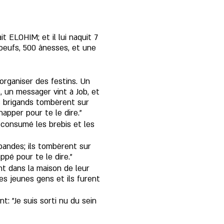
it ELOHIM; et il lui naquit 7 
boeufs, 500 ânesses, et une 
'organiser des festins. Un 
é, un messager vint à Job, et 
es brigands tombèrent sur 
happer pour te le dire."
a consumé les brebis et les 
 bandes; ils tombèrent sur 
ppé pour te le dire."
ent dans la maison de leur 
les jeunes gens et ils furent 
t: "Je suis sorti nu du sein 