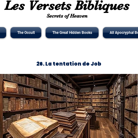
Les Versets Bibliques
Secrets of Heaven
The Occult
The Great Hidden Books
All Apocryphal B
26. La tentation de Job