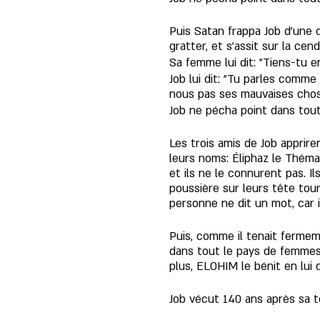
Puis Satan frappa Job d’une d
gratter, et s’assit sur la cend
Sa femme lui dit: "Tiens-tu 
Job lui dit: "Tu parles com
nous pas ses mauvaises chos
Job ne pécha point dans tout
Les trois amis de Job appriren
leurs noms: Éliphaz le Thémani
et ils ne le connurent pas. I
poussière sur leurs tête tourn
personne ne dit un mot, car i
Puis, comme il tenait fermemen
dans tout le pays de femmes p
plus, ELOHIM le bénit en lu
Job vécut 140 ans après sa t