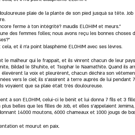
ouloureuse plaie de la plante de son pied jusquà sa tête. Job
re. 
encore ferme à ton intégrité? maudis ELOHIM et meurs." 
me une des femmes folles; nous avons reçu les bonnes choses
es?" 
 cela, et il n’a point blasphémé ELOHIM avec ses lèvres.
t le malheur qui le frappait, et ils vinrent chacun de leur pays
te, Bildad le Shuhite, et Tsophar le Naamathite. Quand ils arriv
ls élevèrent la voix et pleurèrent, chacun déchira son vêtement,
ées vers le ciel; ils s'assirent à terre auprès de lui pendant 7 
ls voyaient que sa plaie était très douloureuse.
t à son ELOHIM, celui-ci le bénit et lui donna 7 fils et 3 fille
lus belles que les filles de Job, et elles s'appelaient Jemima
i donnant 14000 moutons, 6000 chameaux et 1000 jougs de bœ
entation et mourut en paix.