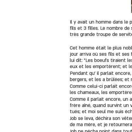
Il y avait un homme dans le pa
fils et 3 filles. Le nombre d
très grande troupe de servit
Cet homme était le plus noble
jour arriva où ses fils et ses
lui dit: "Les boeufs tiraient
eux et les emportèrent; et le
Pendant qu' il parlait encore
bergers, et les a brûlées; et 
Comme celui-ci parlait encore
les chameaux, les emportèrent
Comme il parlait encore, un au
frère aîné, quand survint un v
tués; et moi seul me suis éch
Job se leva, déchira son vêtem
de ma mère, et je retournera
Job ne pécha point dans tout