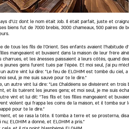
ys d’Uz dont le nom était Job. Il était parfait, juste et craigna
e ses biens fut de 7000 brebis, 3000 chameaux, 500 paires de 
eurs.
 de tous les fils de l'Orient. Ses enfants avaient l'habitude d
 filles mangeaient et buvaient dans la maison de leur frère aîn
 les charrues, et les ânesses paissaient à leurs côtés, quand d
s jeunes gens furent tués par l’épée. Et moi seul, j'ai pu m'éc
, un autre vint lui dire: "Le feu de ELOHIM est tombé du ciel, 
moi seul, je me suis sauvé pour te le dire."
, un autre vint lui dire: "Les Chaldéens se divisèrent en trois
, et ils tuèrent les jeunes gens; et moi seul, je me suis écha
tre vint et lui dit: "Tes fils et tes filles mangeaient et buvai
ent violent qui frappa les coins de la maison, et il tomba sur 
appé pour te le dire."
ent, et se rasa la tête. Il tomba à terre et se prosterna, disan
i nu; ELOHIM a donné, et ELOHIM a pris."
 cela, et il n’a point blasphémé ELOHIM. 