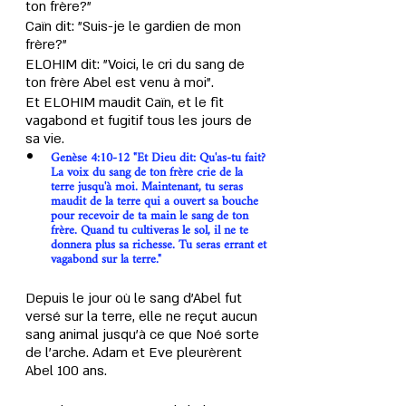
ton frère?" 
Caïn dit: "Suis-je le gardien de mon 
frère?" 
ELOHIM dit: "Voici, le cri du sang de 
ton frère Abel est venu à moi".
Et ELOHIM maudit Caïn, et le fit 
vagabond et fugitif tous les jours de 
sa vie.
Genèse 4:10-12 "Et Dieu dit: Qu'as-tu fait? 
La voix du sang de ton frère crie de la 
terre jusqu'à moi. Maintenant, tu seras 
maudit de la terre qui a ouvert sa bouche 
pour recevoir de ta main le sang de ton 
frère. Quand tu cultiveras le sol, il ne te 
donnera plus sa richesse. Tu seras errant et 
vagabond sur la terre."
Depuis le jour où le sang d’Abel fut 
versé sur la terre, elle ne reçut aucun 
sang animal jusqu’à ce que Noé sorte 
de l’arche. Adam et Eve pleurèrent 
Abel 100 ans.