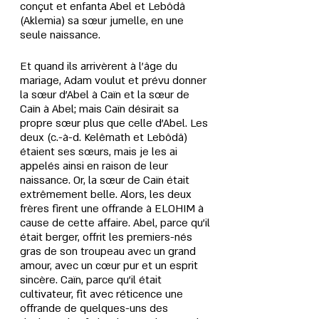
conçut et enfanta Abel et Lebôdâ 
(Aklemia) sa sœur jumelle, en une 
seule naissance.
Et quand ils arrivèrent à l’âge du 
mariage, Adam voulut et prévu donner 
la sœur d’Abel à Caïn et la sœur de 
Caïn à Abel; mais Caïn désirait sa 
propre sœur plus que celle d’Abel. Les 
deux (c.-à-d. Kelêmath et Lebôdâ) 
étaient ses sœurs, mais je les ai 
appelés ainsi en raison de leur 
naissance. Or, la sœur de Caïn était 
extrêmement belle. Alors, les deux 
frères firent une offrande à ELOHIM à 
cause de cette affaire. Abel, parce qu’il 
était berger, offrit les premiers-nés 
gras de son troupeau avec un grand 
amour, avec un cœur pur et un esprit 
sincère. Caïn, parce qu’il était 
cultivateur, fit avec réticence une 
offrande de quelques-uns des 