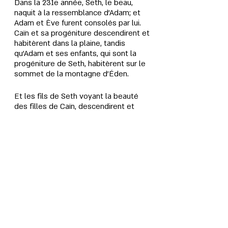
Dans la 231e année, Seth, le beau, 
naquit à la ressemblance d’Adam; et 
Adam et Ève furent consolés par lui. 
Caïn et sa progéniture descendirent et 
habitèrent dans la plaine, tandis 
qu’Adam et ses enfants, qui sont la 
progéniture de Seth, habitèrent sur le 
sommet de la montagne d’Éden.
Et les fils de Seth voyant la beauté 
des filles de Caïn, descendirent et 
couchèrent avec elle; et la terre fut 
corrompue et souillée par la lascivité. 
Adam et Ève l’apprirent, et furent dans 
le deuil.
Adam vécut 930 ans. Certains disent 
qu'à l'époque de Seth, la connaissance 
des livres s'est répandue sur la terre, 
mais l'Église n'accepte pas cette 
affirmation.
Seth, âgé de 250 ans, engendra 