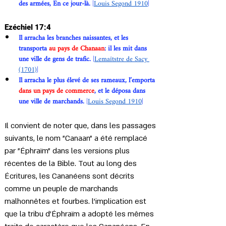
des armées, En ce jour-là. 
|
Louis Segond 1910
|
Ezéchiel 17:4
Il arracha les branches naissantes, et les 
transporta 
au pays de Chanaan
: il les mit dans 
une ville de gens de trafic. 
|
Lemaîtstre de Sacy 
(1701)
|
Il arracha le plus élevé de ses rameaux, l’emporta 
dans un pays de commerce
, et le déposa dans 
une ville de marchands. 
|
Louis Segond 1910
|
Il convient de noter que, dans les passages 
suivants, le nom "Canaan" a été remplacé 
par "Éphraïm" dans les versions plus 
récentes de la Bible. Tout au long des 
Écritures, les Cananéens sont décrits 
comme un peuple de marchands 
malhonnêtes et fourbes. l'implication est 
que la tribu d’Éphraïm a adopté les mêmes 