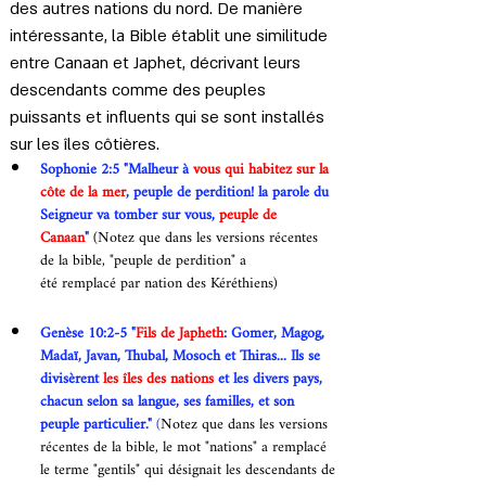
des autres nations du nord. De manière 
intéressante, la Bible établit une similitude 
entre Canaan et Japhet, décrivant leurs 
descendants comme des peuples 
puissants et influents qui se sont installés 
sur les îles côtières.
Sophonie 2:5 "Malheur à 
vous qui habitez sur la 
côte de la mer
, peuple de perdition! la parole du 
Seigneur va tomber sur vous, 
peuple de 
Canaan
"
 (Notez que dans les versions récentes 
de la bible, "peuple de perdition" a 
été remplacé par nation des Kéréthiens)
Genèse 10:2-5 "
Fils de Japheth
: Gomer, Magog, 
Madaï, Javan, Thubal, Mosoch et Thiras... Ils se 
divisèrent 
les îles des nations
 et les divers pays, 
chacun selon sa langue, ses familles, et son 
peuple particulier."
 (
Notez que dans les versions 
récentes de la bible, le mot "nations" a remplacé 
le terme "gentils" qui désignait les descendants de 