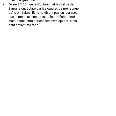
couvrir d’ignominie."
Osée 7:1
 "L’iniquité d’Éphraïm et la malice de 
Samarie ont éclaté par les œuvres de mensonge 
qu’ils ont faites, Et ils ne disent pas en leur cœur 
que je me souviens de toute leur méchanceté ! 
Maintenant leurs actions les enveloppent; elles 
sont devant ma face."
Osée 7:11-16
 "Éphraïm est devenu comme une 
colombe facile à séduire, et sans intelligence; ils 
ont appelé l’Égypte à leur secours; ils sont allés 
chercher les Assyriens... Malheur à eux! parce 
qu’ils se sont retirés de moi; ils seront la proie de 
leurs ennemis, parce qu’ils m’ont offensé par leur 
perfidie; je voudrais les sauver, et ils ont publié 
des mensonges contre moi. Ils n’ont point crié 
vers moi du fond de leurs cœurs; mais ils 
poussaient des cris et des hurlements dans 
leurs lits; ils ne méditaient que sur le blé et le vin, 
et ils se sont écartés de moi... ils n’ont eu pour 
moi que des pensées de malice... ils sont 
devenus comme un arc trompeur .."
Osée 8:11-13
 "Parce qu’Ephraïm a fait plusieurs 
autels pour pécher, ils auront des autels pour 
pécher. Je leur avais prescrit un grand nombre 
d’ordonnances et de lois, et ils les ont regardées 
comme n’étant point pour eux. Ils immolent des 